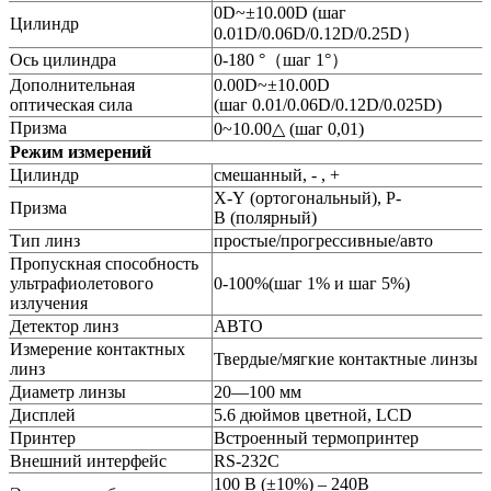
0D~±10.00D (шаг
Цилиндр
0.01D/0.06D/0.12D/0.25D）
Ось цилиндра
0-180 °（шаг 1°）
Дополнительная
0.00D~±10.00D
оптическая сила
(шаг 0.01/0.06D/0.12D/0.025D)
Призма
0~10.00△ (шаг 0,01)
Режим измерений
Цилиндр
смешанный, - , +
X-Y (ортогональный), P-
Призма
B (полярный)
Тип линз
простые/прогрессивные/авто
Пропускная способность
ультрафиолетового
0-100%(шаг 1% и шаг 5%)
излучения
Детектор линз
АВТО
Измерение контактных
Твердые/мягкие контактные линзы
линз
Диаметр линзы
20—100 мм
Дисплей
5.6 дюймов цветной, LCD
Принтер
Встроенный термопринтер
Внешний интерфейс
RS-232C
100 В (±10%) – 240В