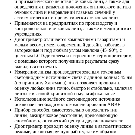
и призматического действия очковых линз, а также для
определения и разметки положения оптического центра
очковых линз и направлений главных сечений у
астигматических и призматических очковых линз
Применяется на предприятиях по производству и
контролю очков и очковых линз, а также в медицинских
учреждениях
Диоптриметр отличается компактными габаритами и
малым весом, имеет современный дизайн, работает в
авторежиме и под любым углом наклона (45–90°), с
цветным LCD-дисплеем и встроенным термопринтером,
с помощью которого полученные результаты сразу
выводятся на печать
Измерение линзы производится зеленым точечным
светодиодным источником света с длиной волны 545 нм
(по принципу Хартмана), что позволяет проводить
оценку любых линз точно, быстро и стабильно, включая
линзы с высокой кривизной и мультифокальные
Использование зелёного светодиодного источника
исключает необходимость компенсирования ABBE
Прибор способен самостоятельно определить тип
линзы, межзрачковое расстояние, преломляющую
способность, оптический центр и другие показатели
Диоптриметр проводит оценку линзы в автоматическом
режиме, исключая ручную работу, таким образом