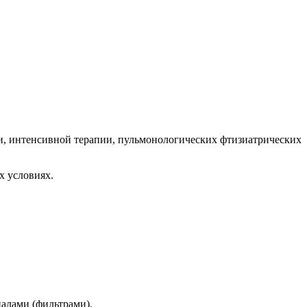
и, интенсивной терапии, пульмонологических фтизиатрических
х условиях.
алами (фильтрами).