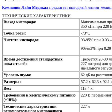
Компания Лайн Медикал
предлагает выгодный лизинг медици
ТЕХНИЧЕСКИЕ ХАРАКТЕРИСТИКИ
Выход кислорода:
Максимальная прои
350 кПа при 220 
Точка росы:
-73°C
Чистота кислорода:
93-95% при 0.03 –
90%±3% при 0.29 
Время достижения стандартных
Требуется 20-30 
показателей:
227 литров) для 
начального запус
Уровень шума:
62 дБ на расстоя
Размеры:
57.2 х 62.3 х 92.
Вес:
113.4 кг
Требования к электрическому питанию
220 В переменного
(
±
10%):
Технические характеристики
227 л
вспомогательного кислородного