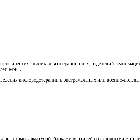
матологических клиник, для операционных, отделений реанимаци
алей МЧС.
оведения кислородотерапии в экстремальных или военно-полевы
 шлангами, арматурой, блоками вентилей и расходными матери