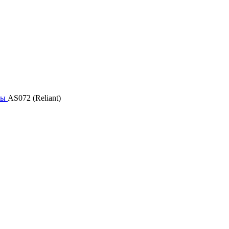
ры
AS072 (Reliant)