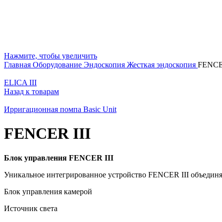
Нажмите, чтобы увеличить
Главная
Оборудование
Эндоскопия
Жесткая эндоскопия
FENCE
ELICA III
Назад к товарам
Ирригационная помпа Basic Unit
FENCER III
Б
л
о
к
у
п
р
а
в
л
е
н
и
я
F
E
N
C
E
R
I
I
I
Уникальное интегрированное устройство FENCER III объединяе
Блок управления камерой
Источник света