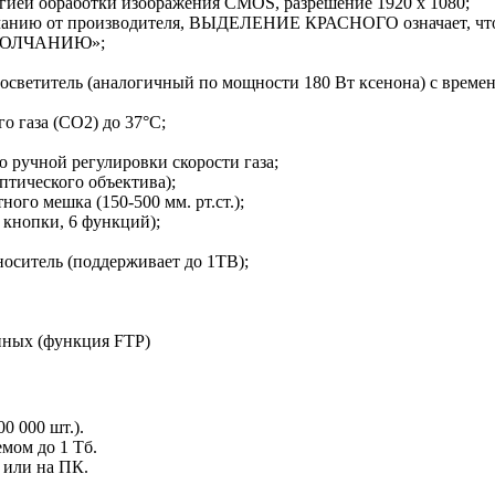
огией обработки изображения CMOS, разрешение 1920 х 1080;
нию от производителя, ВЫДЕЛЕНИЕ КРАСНОГО означает, что
 УМОЛЧАНИЮ»;
ветитель (аналогичный по мощности 180 Вт ксенона) с времене
 газа (CO2) до 37°С;
ю ручной регулировки скорости газа;
птического объектива);
го мешка (150-500 мм. рт.ст.);
 кнопки, 6 функций);
оситель (поддерживает до 1ТB);
анных (функция FTP)
0 000 шт.).
мом до 1 Тб.
 или на ПК.