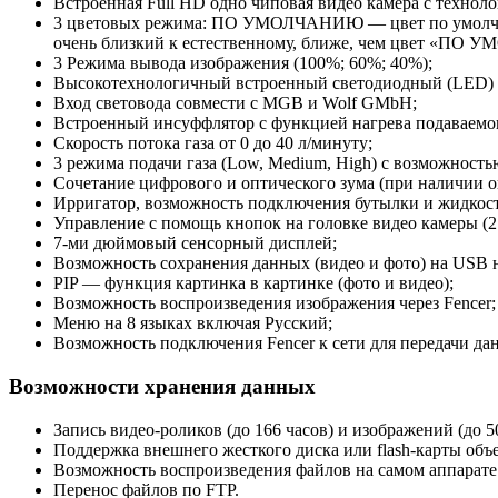
Встроенная Full HD одно чиповая видео камера с технол
3 цветовых режима: ПО УМОЛЧАНИЮ — цвет по умолча
очень близкий к естественному, ближе, чем цвет «ПО
3 Режима вывода изображения (100%; 60%; 40%);
Высокотехнологичный встроенный светодиодный (LED) ос
Вход световода совмести с MGB и Wolf GMbH;
Встроенный инсуффлятор с функцией нагрева подаваемого
Скорость потока газа от 0 до 40 л/минуту;
3 режима подачи газа (Low, Medium, High) с возможность
Сочетание цифрового и оптического зума (при наличии о
Ирригатор, возможность подключения бутылки и жидкостно
Управление с помощь кнопок на головке видео камеры (2
7-ми дюймовый сенсорный дисплей;
Возможность сохранения данных (видео и фото) на USB н
PIP — функция картинка в картинке (фото и видео);
Возможность воспроизведения изображения через Fencer;
Меню на 8 языках включая Русский;
Возможность подключения Fencer к сети для передачи д
Возможности хранения данных
Запись видео-роликов (до 166 часов) и изображений (до 50
Поддержка внешнего жесткого диска или flash-карты объе
Возможность воспроизведения файлов на самом аппарате
Перенос файлов по FTP.