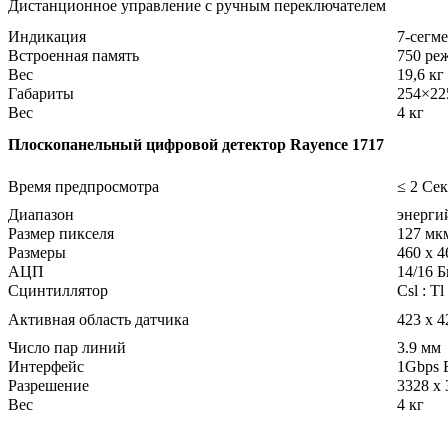
Дистанционное управление с ручным переключателем
Индикация
7-сегм
Встроенная память
750 ре
Вес
19,6 кг
Габариты
254×22
Вес
4 кг
Плоскопанельный цифровой детектор Rayence 1717
Время предпросмотра
≤ 2 Сек
Диапазон
энерги
Размер пикселя
127 мк
Размеры
460 x 4
АЦП
14/16 Б
Сцинтиллятор
Csl : T
Активная область датчика
423 x 
Число пар линий
3.9 мм
Интерфейс
1Gbps E
Разрешение
3328 x 
Вес
4 кг