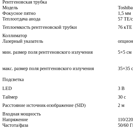
Рентгеновская трубка
Модель
Toshib
Фокусное пятно
1,5 мм
Теплоотдача анода
57 ТЕ/с
Теплоемкость рентгеновской трубки
76 кTE
Коллиматор
Лазерный указатель
опцион
мин. размер поля рентгеновского излучения
5×5 см
макс. размер поля рентгеновского излучения
35×35 
Подсветка
LED
3 В
Таймер
30 с
Расстояниe источник-изображение (SID)
2 м
Входная мощность
Напряжение
110/22
Частота/фаза
50/60 Г