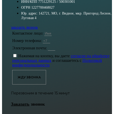
ИНН/КПП 7751229125 / 500301001
ОГРН 1227700468027
Юр. адрес: 142721, МО, г. Видное, мкр. Пригород Лесное,
Луговая 4
заказать звонок
Контактное лицо:
Номер телефона:
Электронная почта:
Нажимая на кнопку, вы даете
согласие на обработку
персональных данных
и соглашаетесь с
Политикой
конфиденциальности
ЖДУ ЗВОНКА
Перезвоним в течение 15 минут
Заказать
звонок