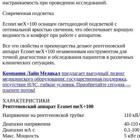
настраиваемость при проведении исследований.
Современная подсветка
Econet меХ+100 оснащен светодиодной подсветкой с
оптимальной яркостью свечения, что обеспечивает хорошую
видимость и комфорт при работе с аппаратом.
Все эти свойства и преимущества делают рентгеновский
аппарат Econet меХ+100 незаменимым инструментом для
точной диагностики и обследования пациентов в различных
клинических ситуациях.
Компания Лайн Медикал
предлагает выгодный лизинг
медицинского оборудования: государственная поддержка,
отсутствие НДС, гибкие условия. Приобретайте сегодня —
платите потом!
ХАРАКТЕРИСТИКИ
Рентгеновский аппарат Econet meX+100
Напряжение на рентгеновской трубке
110 кВ
Диапазон напряжения
40-110
Диапазон мА·с
0,1-100
Макс. Мощность
5 кВт (