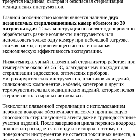
требуется надежная, быстрая и безопасная стерилизация
медицинских инструментов.
Главной особенностью модели является наличие
двух
независимых стерилизационных камер объемом по 30
литров каждая
. Такая конструкция позволяет одновременно
обрабатывать разные комплекты инструментов или
использовать только одну камеру при небольшой загрузке,
снижая расход стерилизующего агента и повышая
экономическую эффективность эксплуатации.
Низкотемпературный плазменный стерилизатор работает при
температуре около
50–55 °C
, благодаря чему подходит для
стерилизации эндоскопов, оптических приборов,
микрохирургических инструментов, пластиковых изделий,
силиконовых компонентов, кабелей, катетеров и других
термочувствительных медицинских изделий, которые нельзя
стерилизовать в паровых автоклавах.
Технология плазменной стерилизации с использованием
перекиси водорода обеспечивает высокую проникающую
способность стерилизующего агента даже в труднодоступные
участки изделий. После завершения цикла перекись водорода
полностью распадается на воду и кислород, поэтому на
поверхности инструментов не остается токсичных веществ, а
изделия готовы к использованию сразу после окончания