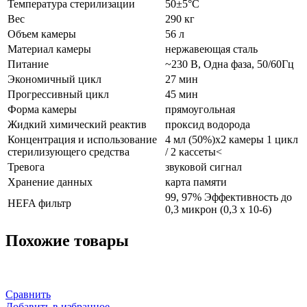
Температура стерилизации
50±5°C
Вес
290 кг
Объем камеры
56 л
Материал камеры
нержавеющая сталь
Питание
~230 В, Одна фаза, 50/60Гц
Экономичный цикл
27 мин
Прогрессивный цикл
45 мин
Форма камеры
прямоугольная
Жидкий химический реактив
проксид водорода
Концентрация и использование
4 мл (50%)х2 камеры 1 цикл
стерилизующего средства
/ 2 кассеты<
Тревога
звуковой сигнал
Хранение данных
карта памяти
99, 97% Эффективность до
HEFA фильтр
0,3 микрон (0,3 х 10-6)
Похожие товары
Сравнить
Добавить в избранное