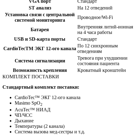
VGA порт
Стандарт
ST анализ
На 12 отведений
Установка связи с центральной
Проводное/Wi-Fi
системой мониторинга
Внутренняя литий-ионная
Батарея
на 4 часа работы
USB и SD-карта порты
Стандарт
По 12 синхронным
CardioTecTM ЭКГ 12-ого канала
отведениям
Тревога при ухудшении
Система сигнализации
состояния пациента
Возможность крепления
Кроватный кронштейн
КОМПЛЕКТ ПОСТАВКИ
Cтандартный комплект поставки:
CardioTec™ ЭКГ 12-ого канала
Masimo SpO
2
AcuTec™ НИАД
ЧП/ЧСС
Дыхание
Температуры (2 канала)
Система вызова мед-сестры и т.д.