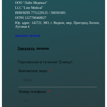
ООО "Лайн Медикал"
LLC "Line Medical"
ИНН/КПП 7751229125 / 500301001
ОГРН 1227700468027
Юр. адрес: 142721, МО, г. Видное, мкр. Пригород Лесное,
Луговая 4
заказать звонок
Заказать
звонок
Перезвоним в течение 15 минут
Контактное лицо:
Номер телефона: