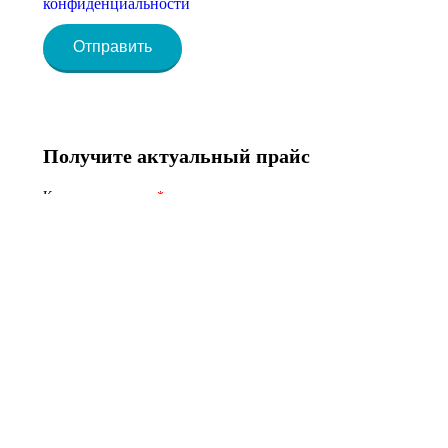
конфиденциальности
Отправить
Получите актуальный прайс
Контактное лицо:
Телефон:
Эл.почта
Согласен (-сна) с
Политикой
конфиденциальности
Запросить прайс