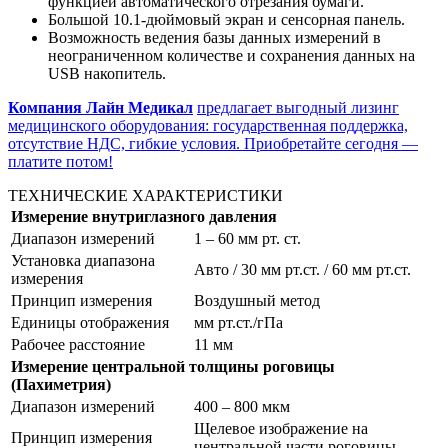
функцией автоматического отрезания бумаги.
Большой 10.1-дюймовый экран и сенсорная панель.
Возможность ведения базы данных измерений в
неограниченном количестве и сохранения данных на
USB накопитель.
Компания Лайн Медикал
предлагает выгодный лизинг
медицинского оборудования: государственная поддержка,
отсутствие НДС, гибкие условия. Приобретайте сегодня —
платите потом!
ТЕХНИЧЕСКИЕ ХАРАКТЕРИСТИКИ
Измерение внутриглазного давления
Диапазон измерений
1 – 60 мм рт. ст.
Установка диапазона
Авто / 30 мм рт.ст. / 60 мм рт.ст.
измерения
Принцип измерения
Воздушный метод
Единицы отображения
мм рт.ст./гПа
Рабочее расстояние
11 мм
Измерение центральной толщины роговицы
(Пахиметрия)
Диапазон измерений
400 – 800 мкм
Щелевое изображение на
Принцип измерения
центральной части роговицы