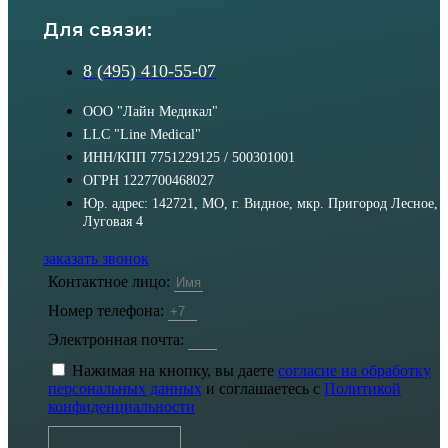
Для связи:
8 (495) 410-55-07
ООО "Лайн Медикал"
LLC "Line Medical"
ИНН/КПП 7751229125 / 500301001
ОГРН 1227700468027
Юр. адрес: 142721, МО, г. Видное, мкр. Пригород Лесное,
Луговая 4
заказать звонок
Контактное лицо:
Номер телефона:
Электронная почта:
Нажимая на кнопку, вы даете
согласие на обработку
персональных данных
и соглашаетесь с
Политикой
конфиденциальности