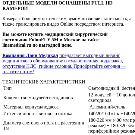
ОТДЕЛЬНЫЕ МОДЕЛИ ОСНАЩЕНЫ FULL HD
КАМЕРОЙ
Камера с большим оптическим зумом позволяет записывать, а
также транслировать видео Online посредством интернета.
Вы можете купить медицинский хирургический
светильник FotonFLY 5М в Москве на сайте
linemedical.ru по выгодной цене.
Компания Лайн Медикал
предлагает выгодный лизинг
медицинского оборудования: государственная поддержка,
отсутствие НДС, гибкие условия. Приобретайте сегодня —
платите потом!
ТЕХНИЧЕСКИЕ ХАРАКТЕРИСТИКИ
Тип
Светодиодный, бесте
12 модулей + 10 допо
Количество модулей/светодиодов
светодиода
Материал корпуса/подвеса
Алюминий/сталь
Интенсивность светового потока
140/20/160 кЛк +140/2
180-320 мм (400 мм п
Диаметр светового поля на расстоянии
режиме) + 180-320 мм
1м
периферийном режим