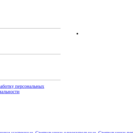
работку персональных
иальности
ники настенные
,
Светильники однокупольные
,
Светильники пе