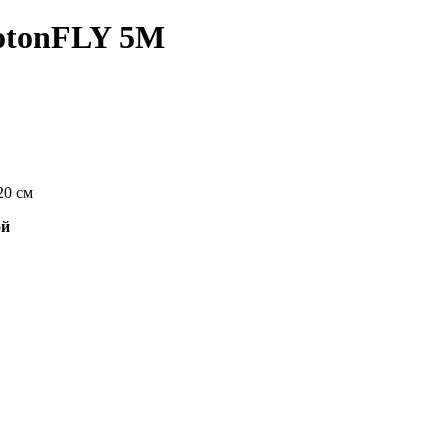
otonFLY 5М
20 см
ой