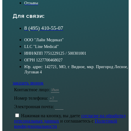
Отзывы
Для связи:
8 (495) 410-55-07
ООО "Лайн Медикал"
LLC "Line Medical"
ИНН/КПП 7751229125 / 500301001
ОГРН 1227700468027
Юр. адрес: 142721, МО, г. Видное, мкр. Пригород Лесное,
Луговая 4
заказать звонок
Контактное лицо:
Номер телефона:
Электронная почта:
Нажимая на кнопку, вы даете
согласие на обработку
персональных данных
и соглашаетесь с
Политикой
конфиденциальности