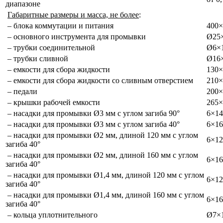
диапазоне
Габаритные размеры и масса, не более
:
– блока коммутации и питания
400×
– основного инструмента для промывки
Ø25×
– трубки соединительной
Ø6×1
– трубки сливной
Ø16×
– емкости для сбора жидкости
130×
– емкости для сбора жидкости со сливным отверстием
210×
– педали
200×
– крышки рабочей емкости
265×
– насадки для промывки Ø3 мм с углом загиба 90°
6×14
– насадки для промывки Ø3 мм с углом загиба 40°
6×16
– насадки для промывки Ø2 мм, длиной 120 мм с углом
6×12
загиба 40°
– насадки для промывки Ø2 мм, длиной 160 мм с углом
6×16
загиба 40°
– насадки для промывки Ø1,4 мм, длиной 120 мм с углом
6×12
загиба 40°
– насадки для промывки Ø1,4 мм, длиной 160 мм с углом
6×16
загиба 40°
– кольца уплотнительного
Ø7×1