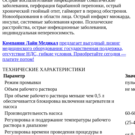
Острые воспалительные инфекционные соматические
заболевания, перфорация барабанной перепонки, острый
хронический гнойный отит, гайморит в период обострения.
Новообразования в области лица. Острый инфаркт миокарда,
инсульт, системные заболевания крови. Психические
расстройства, острые инфекционные заболевания,
индивидуальная непереносимость.
Компания Лайн Медикал
предлагает выгодный лизинг
медицинского оборудования: государственная поддержка,
отсутствие НДС, гибкие условия. Приобретайте сегодня —
платите потом!
ТЕХНИЧЕСКИЕ ХАРАКТЕРИСТИКИ
Параметр
Знач
Режим промывки
пул
Объем рабочего раствора
не м
При объеме рабочего раствора меньше чем 0,5 л
обеспечивается блокировка включения нагревателя и
насоса
Производительность насоса
60-6
Регулировка и поддержание температуры рабочего
(25-
раствора в диапазоне
Регулировка времени проведения процедуры в
от 0