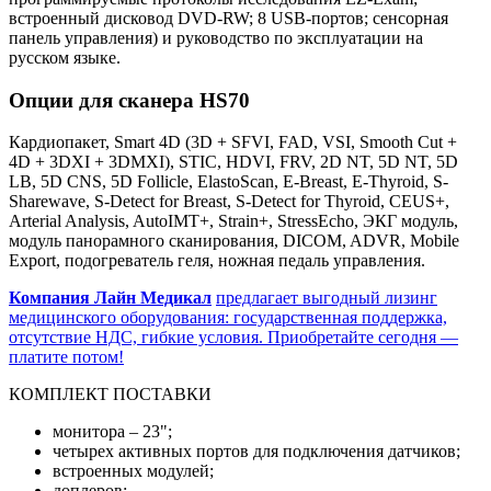
встроенный дисковод DVD-RW; 8 USB-портов; сенсорная
панель управления) и руководство по эксплуатации на
русском языке.
Опции для сканера HS70
Кардиопакет, Smart 4D (3D + SFVI, FAD, VSI, Smooth Cut +
4D + 3DXI + 3DMXI), STIC, HDVI, FRV, 2D NT, 5D NT, 5D
LB, 5D CNS, 5D Follicle, ElastoScan, E-Breast, E-Thyroid, S-
Sharewave, S-Detect for Breast, S-Detect for Thyroid, CEUS+,
Arterial Analysis, AutoIMT+, Strain+, StressEcho, ЭКГ модуль,
модуль панорамного сканирования, DICOM, ADVR, Mobile
Export, подогреватель геля, ножная педаль управления.
Компания Лайн Медикал
предлагает выгодный лизинг
медицинского оборудования: государственная поддержка,
отсутствие НДС, гибкие условия. Приобретайте сегодня —
платите потом!
КОМПЛЕКТ ПОСТАВКИ
монитора – 23";
четырех активных портов для подключения датчиков;
встроенных модулей;
доплеров;