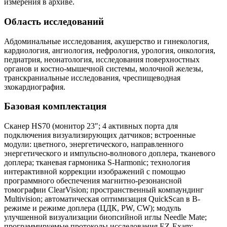
измерения в архиве.
Область исследований
Абдоминальные исследования, акушерство и гинекология,
кардиология, ангиология, нефрология, урология, онкология,
педиатрия, неонатология, исследования поверхностных
органов и костно-мышечной системы, молочной железы,
транскраниальные исследования, чреспищеводная
эхокардиография.
Базовая комплектация
Сканер HS70 (монитор 23″; 4 активных порта для
подключения визуализирующих датчиков; встроенные
модули: цветного, энергетического, направленного
энергетического и импульсно-волнового доплера, тканевого
доплера; тканевая гармоника S-Harmonic; технология
интерактивной коррекции изображений с помощью
программного обеспечения магнитно-резонансной
томографии ClearVision; пространственный компаундинг
Multivision; автоматическая оптимизация QuickScan в В-
режиме и режиме доплера (ЦДК, PW, CW); модуль
улучшенной визуализации биопсийной иглы Needle Mate;
программируемые протоколы исследования EZ-Exam;