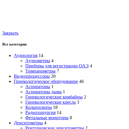
Закрыть
Все категории
Аудиология
14
Аудиометры
4
Приборы для регистрации ОАЭ
4
Тимпанометры
7
Видеопроцессоры
20
Гинекологическое оборудование
46
Аспираторы
1
Аспираторы дыма
1
Гинекологические комбайны
2
Гинекологические кресла
3
Кольпоскопы
18
Радиохирургия
14
Фетальные мониторы
8
Денситометры
4
Рентгеновские денситометры
2