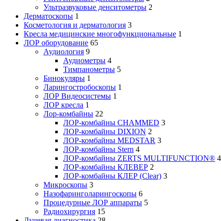
Ультразвуковые денситометры
2
Дерматоскопы
1
Косметология и дерматология
3
Кресла медицинские многофункциональные
1
ЛОР оборудование
65
Аудиология
9
Аудиометры
4
Тимпанометры
5
Бинокуляры
1
Ларингостробоскопы
1
ЛОР Видеосистемы
1
ЛОР кресла
1
Лор-комбайны
22
ЛОР-комбайны CHAMMED
3
ЛОР-комбайны DIXION
2
ЛОР-комбайны MEDSTAR
3
ЛОР-комбайны Stern
4
ЛОР-комбайны ZERTS MULTIFUNCTION®
4
ЛОР-комбайны КЛЕВЕР
2
ЛОР-комбайны КЛЕР (Clear)
3
Микроскопы
3
Назофаринголарингоскопы
6
Процедурные ЛОР аппараты
5
Радиохирургия
15
Лучевая диагностика
28