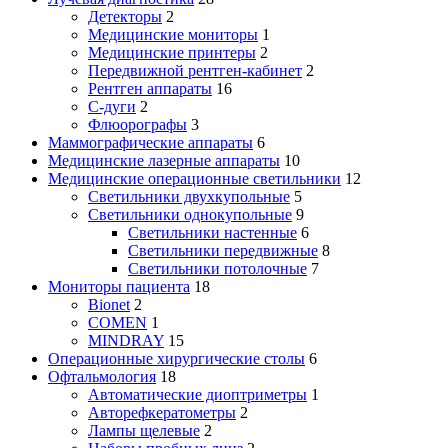
Детекторы
2
Медицинские мониторы
1
Медицинские принтеры
2
Передвижной рентген-кабинет
2
Рентген аппараты
16
С-дуги
2
Флюорографы
3
Маммографические аппараты
6
Медицинские лазерные аппараты
10
Медицинские операционные светильники
12
Светильники двухкупольные
5
Светильники однокупольные
9
Светильники настенные
6
Светильники передвижные
8
Светильники потолочные
7
Мониторы пациента
18
Bionet
2
COMEN
1
MINDRAY
15
Операционные хирургические столы
6
Офтальмология
18
Автоматические диоптриметры
1
Авторефкератометры
2
Лампы щелевые
2