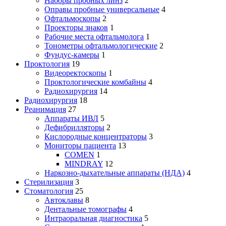
Наборы пробных линз
2
Оправы пробные универсальные
4
Офтальмоскопы
2
Проекторы знаков
1
Рабочие места офтальмолога
1
Тонометры офтальмологические
2
Фундус-камеры
1
Проктология
19
Видеоректоскопы
1
Проктологические комбайны
4
Радиохирургия
14
Радиохирургия
18
Реанимация
27
Аппараты ИВЛ
5
Дефибрилляторы
2
Кислородные концентраторы
3
Мониторы пациента
13
COMEN
1
MINDRAY
12
Наркозно-дыхательные аппараты (НДА)
4
Стерилизация
3
Стоматология
25
Автоклавы
8
Дентальные томографы
4
Интраоральная диагностика
5