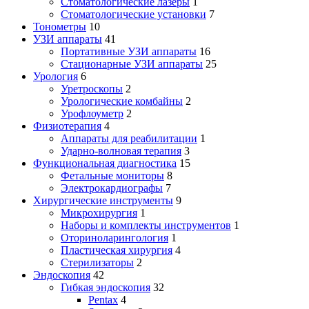
Стоматологические лазеры
1
Стоматологические установки
7
Тонометры
10
УЗИ аппараты
41
Портативные УЗИ аппараты
16
Стационарные УЗИ аппараты
25
Урология
6
Уретроскопы
2
Урологические комбайны
2
Урофлоуметр
2
Физиотерапия
4
Аппараты для реабилитации
1
Ударно-волновая терапия
3
Функциональная диагностика
15
Фетальные мониторы
8
Электрокардиографы
7
Хирургические инструменты
9
Микрохирургия
1
Наборы и комплекты инструментов
1
Оториноларингология
1
Пластическая хирургия
4
Стерилизаторы
2
Эндоскопия
42
Гибкая эндоскопия
32
Pentax
4