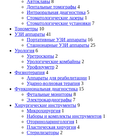
Автоклавы
8
Дентальные томографы
4
Интраоральная диагностика
5
Стоматологические лазеры
1
Стоматологические установки
7
Тонометры
10
УЗИ аппараты
41
Портативные УЗИ аппараты
16
Стационарные УЗИ аппараты
25
Урология
6
Уретроскопы
2
Урологические комбайны
2
Урофлоуметр
2
Физиотерапия
4
Аппараты для реабилитации
1
Ударно-волновая терапия
3
Функциональная диагностика
15
Фетальные мониторы
8
Электрокардиографы
7
Хирургические инструменты
9
Микрохирургия
1
Наборы и комплекты инструментов
1
Оториноларингология
1
Пластическая хирургия
4
Стерилизаторы
2