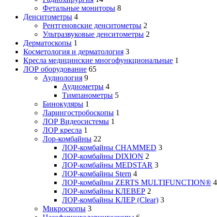
Фетальные мониторы
8
Денситометры
4
Рентгеновские денситометры
2
Ультразвуковые денситометры
2
Дерматоскопы
1
Косметология и дерматология
3
Кресла медицинские многофункциональные
1
ЛОР оборудование
65
Аудиология
9
Аудиометры
4
Тимпанометры
5
Бинокуляры
1
Ларингостробоскопы
1
ЛОР Видеосистемы
1
ЛОР кресла
1
Лор-комбайны
22
ЛОР-комбайны CHAMMED
3
ЛОР-комбайны DIXION
2
ЛОР-комбайны MEDSTAR
3
ЛОР-комбайны Stern
4
ЛОР-комбайны ZERTS MULTIFUNCTION®
4
ЛОР-комбайны КЛЕВЕР
2
ЛОР-комбайны КЛЕР (Clear)
3
Микроскопы
3