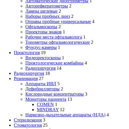
Автоматические диоптриметры
1
Авторефкератометры
2
Лампы щелевые
2
Наборы пробных линз
2
Оправы пробные универсальные
4
Офтальмоскопы
2
Проекторы знаков
1
Рабочие места офтальмолога
1
Тонометры офтальмологические
2
Фундус-камеры
1
Проктология
19
Видеоректоскопы
1
Проктологические комбайны
4
Радиохирургия
14
Радиохирургия
18
Реанимация
27
Аппараты ИВЛ
5
Дефибрилляторы
2
Кислородные концентраторы
3
Мониторы пациента
13
COMEN
1
MINDRAY
12
Наркозно-дыхательные аппараты (НДА)
4
Стерилизация
3
Стоматология
25