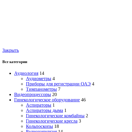
Закрыть
Все категории
Аудиология
14
Аудиометры
4
Приборы для регистрации ОАЭ
4
Тимпанометры
7
Видеопроцессоры
20
Гинекологическое оборудование
46
Аспираторы
1
Аспираторы дыма
1
Гинекологические комбайны
2
Гинекологические кресла
3
Кольпоскопы
18
Радиохирургия
14