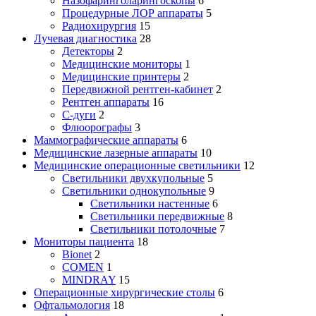
Назофаринголарингоскопы
6
Процедурные ЛОР аппараты
5
Радиохирургия
15
Лучевая диагностика
28
Детекторы
2
Медицинские мониторы
1
Медицинские принтеры
2
Передвижной рентген-кабинет
2
Рентген аппараты
16
С-дуги
2
Флюорографы
3
Маммографические аппараты
6
Медицинские лазерные аппараты
10
Медицинские операционные светильники
12
Светильники двухкупольные
5
Светильники однокупольные
9
Светильники настенные
6
Светильники передвижные
8
Светильники потолочные
7
Мониторы пациента
18
Bionet
2
COMEN
1
MINDRAY
15
Операционные хирургические столы
6
Офтальмология
18