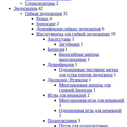
Стерилизаторы
2
Эндоскопия
42
Гибкая эндоскопия
32
Pentax
4
Sonoscape
2
Дезинфекция гибких эндоскопов
6
Инструменты для гибкой эндоскопии
19
Аксессуары
1
Загубники
1
Биопсия
1
Биопсийные щипцы
многоразовые
1
Дезинфекция
1
Одноразовые чистящие щетки
для устья портов эндоскопа
1
Дисекция / Резекция
1
Многоразовые щипцы для
горячей биопсии
1
Иглы для инъекций
2
Многоразовая игла для инъекций
1
Одноразовая игла для инъекций
1
Полипэктомия
3
Петля для полипэктомии