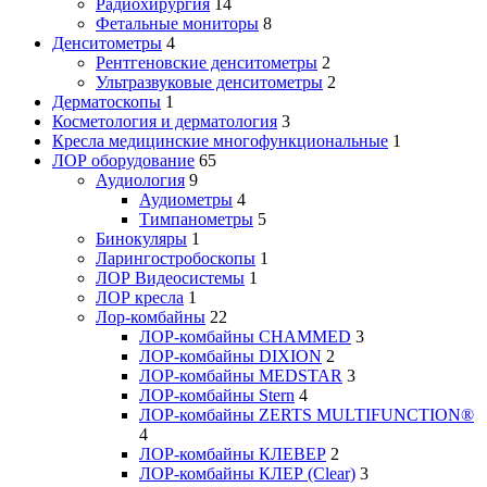
Радиохирургия
14
Фетальные мониторы
8
Денситометры
4
Рентгеновские денситометры
2
Ультразвуковые денситометры
2
Дерматоскопы
1
Косметология и дерматология
3
Кресла медицинские многофункциональные
1
ЛОР оборудование
65
Аудиология
9
Аудиометры
4
Тимпанометры
5
Бинокуляры
1
Ларингостробоскопы
1
ЛОР Видеосистемы
1
ЛОР кресла
1
Лор-комбайны
22
ЛОР-комбайны CHAMMED
3
ЛОР-комбайны DIXION
2
ЛОР-комбайны MEDSTAR
3
ЛОР-комбайны Stern
4
ЛОР-комбайны ZERTS MULTIFUNCTION®
4
ЛОР-комбайны КЛЕВЕР
2
ЛОР-комбайны КЛЕР (Clear)
3