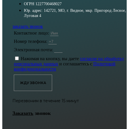
ОГРН 1227700468027
Юр. адрес: 142721, МО, г. Видное, мкр. Пригород Лесное,
Луговая 4
заказать звонок
Контактное лицо:
Номер телефона:
Электронная почта:
Нажимая на кнопку, вы даете
согласие на обработку
персональных данных
и соглашаетесь с
Политикой
конфиденциальности
ЖДУ ЗВОНКА
Перезвоним в течение 15 минут
Заказать
звонок