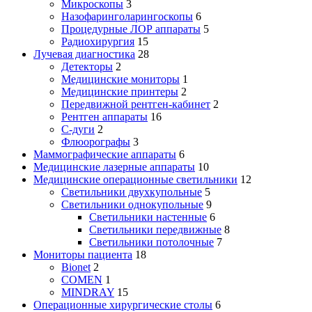
Микроскопы
3
Назофаринголарингоскопы
6
Процедурные ЛОР аппараты
5
Радиохирургия
15
Лучевая диагностика
28
Детекторы
2
Медицинские мониторы
1
Медицинские принтеры
2
Передвижной рентген-кабинет
2
Рентген аппараты
16
С-дуги
2
Флюорографы
3
Маммографические аппараты
6
Медицинские лазерные аппараты
10
Медицинские операционные светильники
12
Светильники двухкупольные
5
Светильники однокупольные
9
Светильники настенные
6
Светильники передвижные
8
Светильники потолочные
7
Мониторы пациента
18
Bionet
2
COMEN
1
MINDRAY
15
Операционные хирургические столы
6