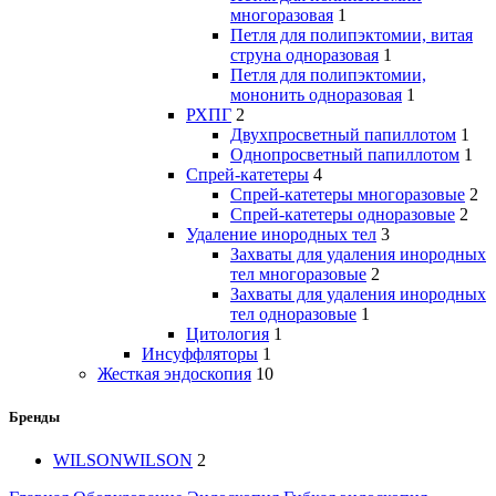
многоразовая
1
Петля для полипэктомии, витая
струна одноразовая
1
Петля для полипэктомии,
мононить одноразовая
1
РХПГ
2
Двухпросветный папиллотом
1
Однопросветный папиллотом
1
Спрей-катетеры
4
Спрей-катетеры многоразовые
2
Спрей-катетеры одноразовые
2
Удаление инородных тел
3
Захваты для удаления инородных
тел многоразовые
2
Захваты для удаления инородных
тел одноразовые
1
Цитология
1
Инсуффляторы
1
Жесткая эндоскопия
10
Бренды
WILSON
WILSON
2