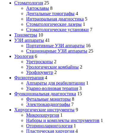
Стоматология
25
Автоклавы
8
Дентальные томографы
4
Интраоральная диагностика
5
Стоматологические лазеры
1
Стоматологические установки
7
Тонометры
10
УЗИ аппараты
41
Портативные УЗИ аппараты
16
Стационарные УЗИ аппараты
25
Урология
6
Уретроскопы
2
Урологические комбайны
2
Урофлоуметр
2
Физиотерапия
4
Аппараты для реабилитации
1
Ударно-волновая терапия
3
Функциональная диагностика
15
Фетальные мониторы
8
Электрокардиографы
7
Хирургические инструменты
9
Микрохирургия
1
Наборы и комплекты инструментов
1
Оториноларингология
1
Пластическая хирургия
4