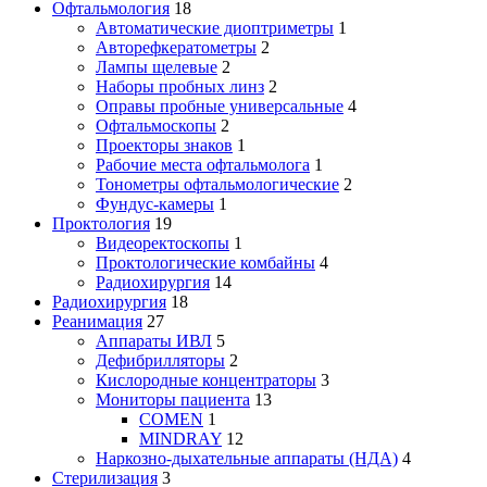
Офтальмология
18
Автоматические диоптриметры
1
Авторефкератометры
2
Лампы щелевые
2
Наборы пробных линз
2
Оправы пробные универсальные
4
Офтальмоскопы
2
Проекторы знаков
1
Рабочие места офтальмолога
1
Тонометры офтальмологические
2
Фундус-камеры
1
Проктология
19
Видеоректоскопы
1
Проктологические комбайны
4
Радиохирургия
14
Радиохирургия
18
Реанимация
27
Аппараты ИВЛ
5
Дефибрилляторы
2
Кислородные концентраторы
3
Мониторы пациента
13
COMEN
1
MINDRAY
12
Наркозно-дыхательные аппараты (НДА)
4
Стерилизация
3