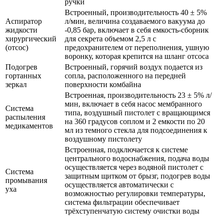
ручки
Встроенный, производительность 40 ± 5%
Аспиратор
л/мин, величина создаваемого вакуума до
жидкости
-0,85 бар, включает в себя емкость-сборник
хирургический
для секрета объемом 2,5 л с
(отсос)
предохранителем от переполнения, ушную
воронку, которая крепится на шланг отсоса
Подогрев
Встроенный, горячий воздух подается из
гортанных
сопла, расположенного на передней
зеркал
поверхности комбайна
Встроенная, производительность 23 ± 5% л/
мин, включает в себя насос мембранного
Система
типа, воздушный пистолет с вращающимся
распыления
на 360 градусов соплом и 2 емкости по 20
медикаментов
мл из темного стекла для подсоединения к
воздушному пистолету
Встроенная, подключается к системе
центрального водоснабжения, подача воды
осуществляется через водяной пистолет с
Система
защитным щитком от брызг, подогрев воды
промывания
осуществляется автоматически с
уха
возможностью регулировки температуры,
система фильтрации обеспечивает
трёхступенчатую систему очистки воды