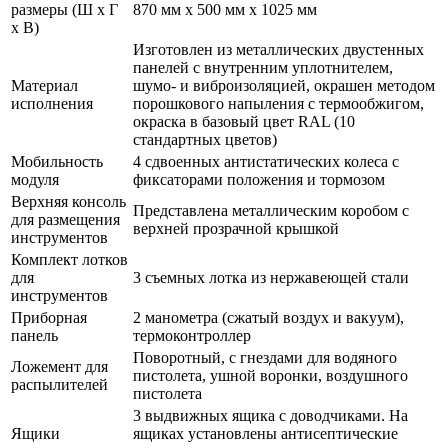
размеры (Ш х Г
870 мм х 500 мм х 1025 мм
х В)
Изготовлен из металлических двустенных
панелей с внутренним уплотнителем,
Материал
шумо- и виброизоляцией, окрашен методом
исполнения
порошкового напыления с термообжигом,
окраска в базовый цвет RAL (10
стандартных цветов)
Мобильность
4 сдвоенных антистатических колеса с
модуля
фиксаторами положения и тормозом
Верхняя консоль
Представлена металлическим коробом с
для размещения
верхней прозрачной крышкой
инструментов
Комплект лотков
для
3 съемных лотка из нержавеющей стали
инструментов
Приборная
2 манометра (сжатый воздух и вакуум),
панель
термоконтроллер
Поворотный, с гнездами для водяного
Ложемент для
пистолета, ушной воронки, воздушного
распылителей
пистолета
3 выдвижных ящика с доводчиками. На
Ящики
ящиках установлены антисептические