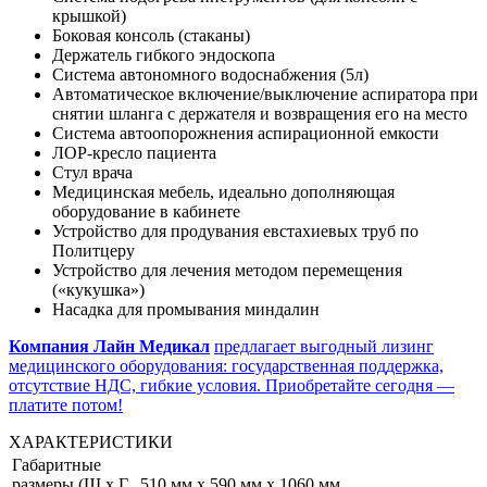
крышкой)
Боковая консоль (стаканы)
Держатель гибкого эндоскопа
Система автономного водоснабжения (5л)
Автоматическое включение/выключение аспиратора при
снятии шланга с держателя и возвращения его на место
Система автоопорожнения аспирационной емкости
ЛОР-кресло пациента
Стул врача
Медицинская мебель, идеально дополняющая
оборудование в кабинете
Устройство для продувания евстахиевых труб по
Политцеру
Устройство для лечения методом перемещения
(«кукушка»)
Насадка для промывания миндалин
Компания Лайн Медикал
предлагает выгодный лизинг
медицинского оборудования: государственная поддержка,
отсутствие НДС, гибкие условия. Приобретайте сегодня —
платите потом!
ХАРАКТЕРИСТИКИ
Габаритные
размеры (Ш х Г
510 мм х 590 мм х 1060 мм