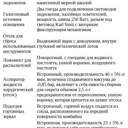
эндоскопов
нанесенной мерной шкалой
Два гнезда для подключения световодов
Галогеновый
эндоскопов, налобных осветителей,
источник
мощность лампы 250 Ватт, разъем под
освещения
световод Karl Storz с запорным
фиксирующим механизмом
Отсек для
сброса
Выдвижной ящик с доводчиком, внутри
использованных
глубокий металлический лоток
инструментов
Поворотный, с гнездами для водяного
Ложемент для
пистолета, ушной воронки, воздушного
распылителей
пистолета
Встроенный, производительность 40 ± 5% л/
Аспиратор
мин, величина создаваемого вакуума до
жидкости
-0,85 бар, включает в себя емкость-сборник
хирургический
для секрета объемом 2,5 л с
(отсос)
предохранителем от переполнения, ушную
воронку, которая крепится на шланг отсоса
Подогрев
Встроенный, горячий воздух подается из
гортанных
сопла, расположенного на передней
зеркал
поверхности комбайна
Встроенная, производительность 23 ± 5% л/
мин, включает в себя насос мембранного