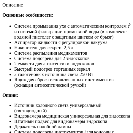
Описание
Основные особенности:
Система промывания уха с автоматическим контролем t⁰
и системой фильтрации промывной воды (в комплекте
водяной пистолет с защитным щитком от брызг)
Аспиратор жидкости с регулировкой вакуума
Накопитель для секрета 2,5 л
Система распыления медикаментов
Система подогрева для 2 эндоскопов
2 емкости для антисептики эндоскопов
Быстрый подогрев гортанных зеркал
2 галогеновых источника света 250 Вт
Ящик для сброса использованных инструментов
(оснащен антисептической ручкой)
Опции:
Источник холодного света универсальный
(светодиодный)
Видеокамера медицинская универсальная для эндоскопа
Штатный подвес для видеокамеры эндоскопа
Держатель налобной лампы
Система подогрева инструментов (для консоли с