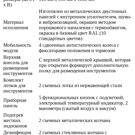
х В)
Изготовлен из металлических двустенных
панелей с внутренним уплотнителем, шумо-
Материал
и виброизоляцией, окрашен методом
исполнения
порошкового напыления с термообжигом,
окраска в базовый цвет RAL (10
стандартных цветов)
Мобильность
4 сдвоенных антистатических колеса с
модуля
фиксаторами положения и тормозом
Верхняя
С верхней металлической крышкой, которая
консоль для
при открытии формирует дополнительную
размещения
полку для размещения инструментов
инструментов
Комплект
лотков для
2 съемных лотка из нержавеющей стали
инструментов
5 функциональных кнопок с подсветкой,
Приборная
электронный температурный индикатор, 2
панель
манометра (сжатый воздух и вакуум)
Подогрев
жестких
2 съемных металлических колчана
эндоскопов
Дезинфекция
2 съемных стеклянных колчана с