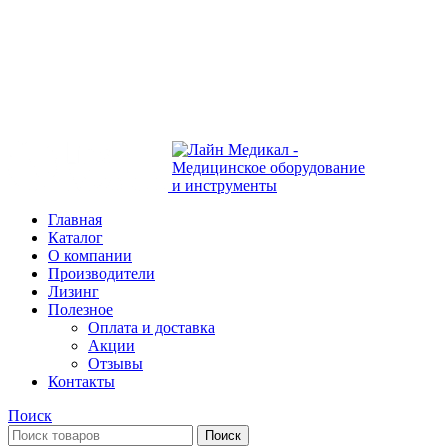
Современное медицинское оборудование с
доставкой по всей России
108801, г. Москва, ул Потаповская Роща, д. 4 к. 1
8 (495) 410-55-07
Главная
Каталог
О компании
Производители
Лизинг
Полезное
Оплата и доставка
Акции
Отзывы
Контакты
Поиск
Поиск