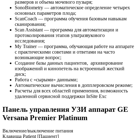
размеров и объема мочевого пузыря;
SonoBiometry — автоматическое определение четырех
основных параметров плода;
ScanCoach — программа обучения базовым навыкам
сканирования;
Scan Assistant — программа для автоматизации и
протоколирования этапов ультразвукового
исследования;
My Trainer — программа, обучающая работе на аппарате
с практическими советами и ответами на часто
возникающие вопрос;
Создание базы данных пациентов, архивирование
изображений и кинопетель на встроенный жесткий
диск;
Работа с «сырыми» данными;
Автоматические вычисления в допплеровском режиме;
Расчеты для всех областей применения, возможность
удаленной сервисной поддержки InSite Exc
Панель управления УЗИ аппарат GE
Versana Premier Platinum
Включение/выключение питания
Клавиша Patient [Пациент]