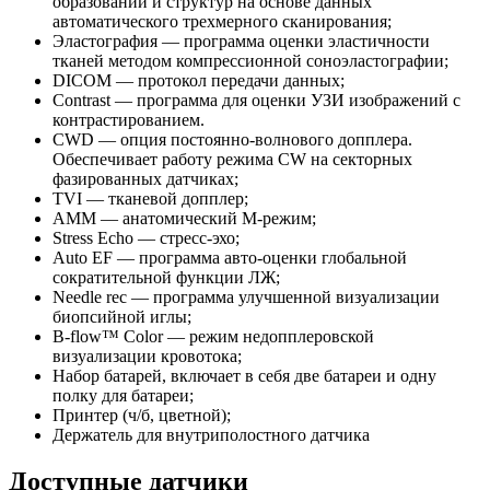
образований и структур на основе данных
автоматического трехмерного сканирования;
Эластография — программа оценки эластичности
тканей методом компрессионной соноэластографии;
DICOM — протокол передачи данных;
Contrast — программа для оценки УЗИ изображений с
контрастированием.
CWD — опция постоянно-волнового допплера.
Обеспечивает работу режима CW на секторных
фазированных датчиках;
TVI — тканевой допплер;
AMM — анатомический М-режим;
Stress Echo — стресс-эхо;
Auto EF — программа авто-оценки глобальной
сократительной функции ЛЖ;
Needle rec — программа улучшенной визуализации
биопсийной иглы;
B-flow™ Color — режим недопплеровской
визуализации кровотока;
Набор батарей, включает в себя две батареи и одну
полку для батареи;
Принтер (ч/б, цветной);
Держатель для внутриполостного датчика
Доступные датчики