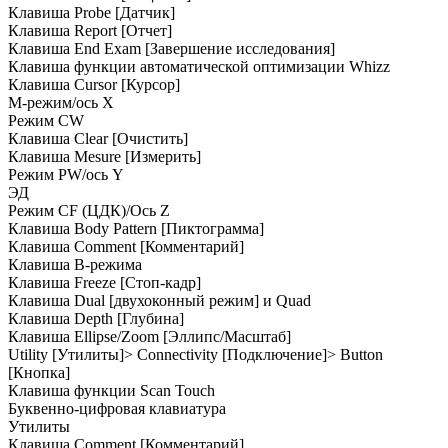
Клавиша Probe [Датчик]
Клавиша Report [Отчет]
Клавиша End Exam [Завершение исследования]
Клавиша функции автоматической оптимизации Whizz
Клавиша Cursor [Курсор]
М-режим/ось Х
Режим CW
Клавиша Clear [Очистить]
Клавиша Mesure [Измерить]
Режим PW/ось Y
ЭД
Режим CF (ЦДК)/Ось Z
Клавиша Body Pattern [Пиктограмма]
Клавиша Comment [Комментарий]
Клавиша В-режима
Клавиша Freeze [Стоп-кадр]
Клавиша Dual [двухоконный режим] и Quad
Клавиша Depth [Глубина]
Клавиша Ellipse/Zoom [Эллипс/Масштаб]
Utility [Утилиты]> Connectivity [Подключение]> Button
[Кнопка]
Клавиша функции Scan Touch
Буквенно-цифровая клавиатура
Утилиты
Клавиша Comment [Комментарий]