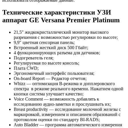
использовать отображаемые данные.
Технические характеристики УЗИ
аппарат GE Versana Premier Platinum
21,5″ жидкокристаллический монитор высокого
разрешения с возможностью регулировки по высоте;
9,9″ цветная сенсорная панель;
Встроенный жесткий диск 500 Гбайт;
4 функционирующих разъема для датчиков;
Подогреватель геля;
Регулируемая по высоте консоль;
Плата CWD;
Эргономичный интерфейс пользователя;
On-board Report — Редактор отчетов;
Whizz — оптимизация B-режима и допплеровского
спектра в режиме реального времени. Нажатием одной
кнопки система улучшает качество;
Voice Comment — возможность добавлять к
исследованию аудио-заметки и прослушивать их;
Breast productivity — исследование молочной железы с
маркировкой, измерением и описанием образований с
протоколом оценки по стандарту BI-RADS;
Auto Bladder — программа автоматического измерения