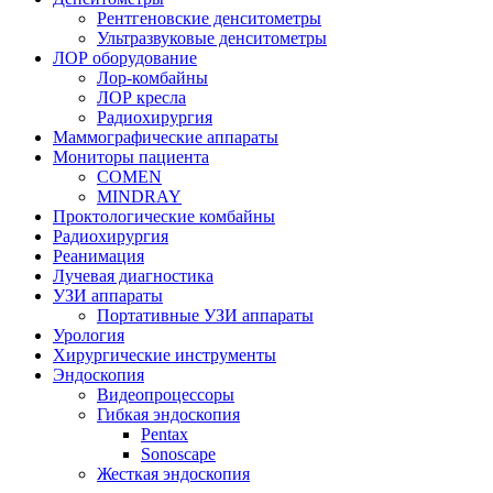
Рентгеновские денситометры
Ультразвуковые денситометры
ЛОР оборудование
Лор-комбайны
ЛОР кресла
Радиохирургия
Маммографические аппараты
Мониторы пациента
COMEN
MINDRAY
Проктологические комбайны
Радиохирургия
Реанимация
Лучевая диагностика
УЗИ аппараты
Портативные УЗИ аппараты
Урология
Хирургические инструменты
Эндоскопия
Видеопроцессоры
Гибкая эндоскопия
Pentax
Sonoscape
Жесткая эндоскопия