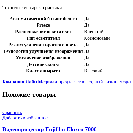
Технические характеристики
Автоматический баланс белого
Да
Freeze
Да
Расположение осветителя
Внешний
Тип осветителя
Ксеноновый
Режим усиления красного цвета
Да
Технология улучшения изображения
Да
Увеличение изображения
Да
Детские скопы
Да
Класс аппарата
Высокий
Компания Лайн Медикал
предлагает выгодный лизинг медици
Похожие товары
Сравнить
Добавить в избранное
Видеопроцессор Fujifilm Eluxeo 7000