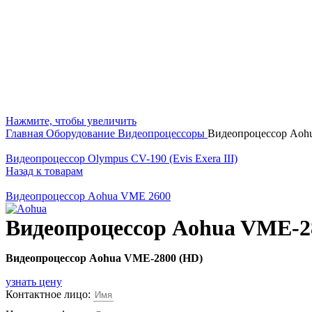
Нажмите, чтобы увеличить
Главная
Оборудование
Видеопроцессоры
Видеопроцессор Aoh
Видеопроцессор Olympus CV-190 (Evis Exera III)
Назад к товарам
Видеопроцессор Aohua VME 2600
Видеопроцессор Aohua VME-2
Видеопроцессор Aohua VME-2800 (HD)
узнать цену
Контактное лицо: