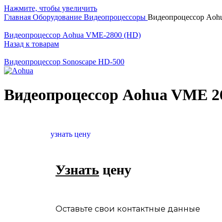
Нажмите, чтобы увеличить
Главная
Оборудование
Видеопроцессоры
Видеопроцессор Aoh
Видеопроцессор Aohua VME-2800 (HD)
Назад к товарам
Видеопроцессор Sonoscape HD-500
Видеопроцессор Aohua VME 2
узнать цену
Узнать
цену
Оставьте свои контактные данные